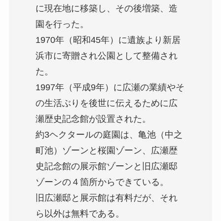
に現在地に移築し、その後増築、造
園を行った。
1970年（昭和45年）に遺族より新居
浜市に寄贈され公園として整備され
た。
1997年（平成9年）に広瀬の業績やそ
の生活ぶりを後世に伝えるために広
瀬歴史記念館が設置された。
約3ヘクタールの庭園は、亀池（中之
町池）ゾーンと桜園ゾーン、広瀬歴
史記念館の展示館ゾーンと旧広瀬邸
ゾーンの４箇所からできている。
旧広瀬邸と展示館は有料だが、それ
ら以外は無料である。