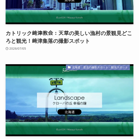
カトリック﨑津教会：天草の美しい漁村の景観見どこ
ろと観光！﨑津集落の撮影スポット
2026/07/05
北海道：道北の撮影スポット・観光スポット