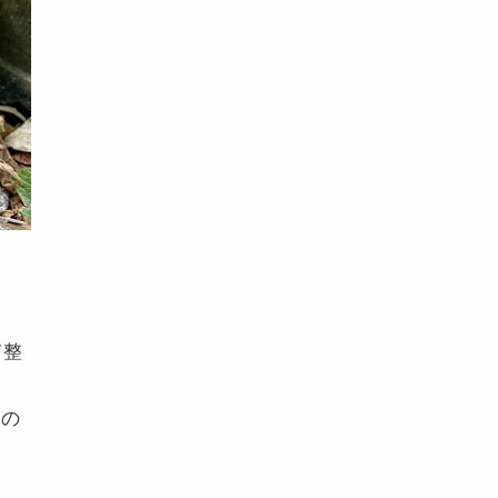
て整
もの