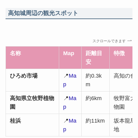
高知城周辺の観光スポット
スクロールできます
名称
Map
距離目
特徴
安
ひろめ市場
📍
Ma
約0.3k
高知の食
p
m
高知県立牧野植物
📍
Ma
約6km
牧野富太
園
p
物園
桂浜
📍
Ma
約11km
坂本龍馬
p
地