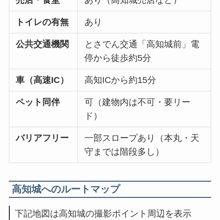
売店・食堂
あり（高知城売店など）
トイレの有無
あり
公共交通機関
とさでん交通「高知城前」電
停から徒歩約5分
車（高速IC）
高知ICから約15分
ペット同伴
可（建物内は不可・要リー
ド）
バリアフリー
一部スロープあり（本丸・天
守までは階段多し）
高知城へのルートマップ
下記地図は高知城の撮影ポイント周辺を表示