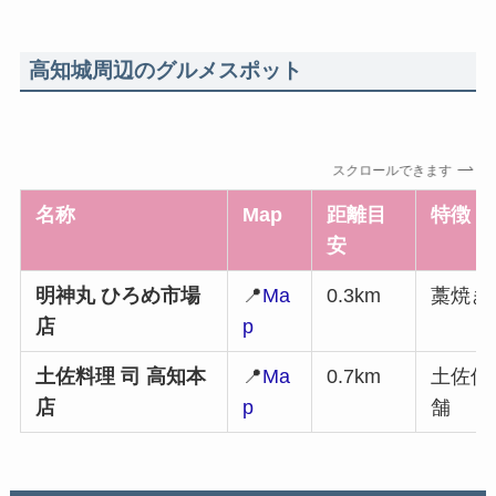
高知城周辺のグルメスポット
スクロールできます
名称
Map
距離目
特徴
安
明神丸 ひろめ市場
📍
Ma
0.3km
藁焼き
店
p
土佐料理 司 高知本
📍
Ma
0.7km
土佐伝
店
p
舗