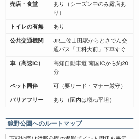
売店・食堂
あり（シーズン中のみ露店あ
り）
トイレの有無
あり
公共交通機関
JR土佐山田駅からとさでん交
通バス「工科大前」下車すぐ
車（高速IC）
高知自動車道 南国ICから約20
分
ペット同伴
可（要リード・マナー厳守）
バリアフリー
あり（園内は概ね平坦）
鏡野公園へのルートマップ
下記地図は鏡野公園の撮影ポイント周辺を表示