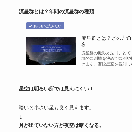
流星群とは？年間の流星群の種類
あわせて読みたい
流星群とは？どの方角
夜
流星群の撮影方法は、とて
群の観測地を決めて観測や
きます。普段星空を観測し
か？今回は流星群の観測と
の時期に見えるのか？毎年
星空は明るい所では見えにくい！
暗いと小さい星も良く見えます。
↓
月が出ていない方が夜空は暗くなる。