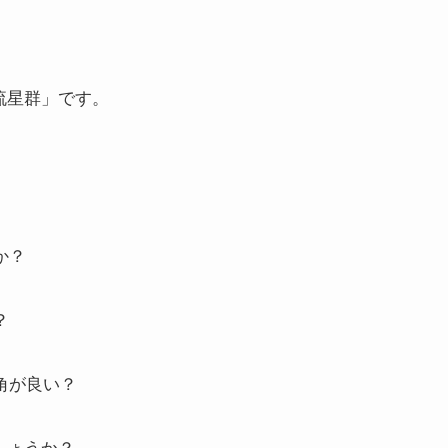
流星群」です。
！
か？
？
角が良い？
しょうか？