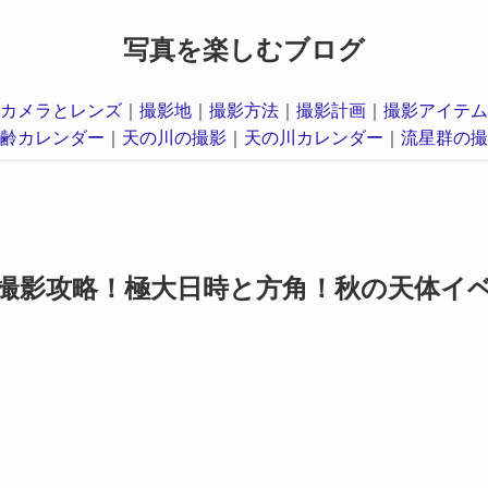
写真を楽しむブログ
カメラとレンズ
｜
撮影地
｜
撮影方法
｜
撮影計画
｜
撮影アイテム
齢カレンダー
｜
天の川の撮影
｜
天の川カレンダー
｜
流星群の撮
と撮影攻略！極大日時と方角！秋の天体イ