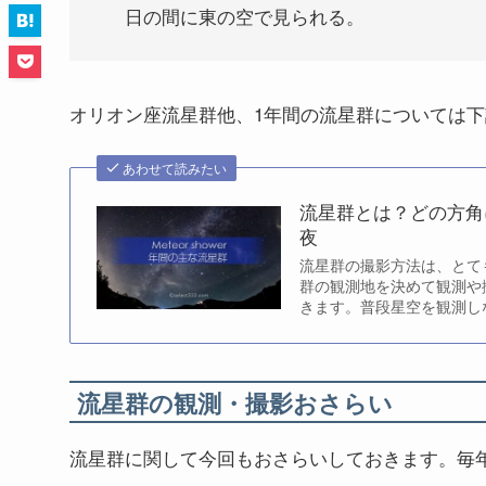
日の間に東の空で見られる。
オリオン座流星群他、1年間の流星群については
あわせて読みたい
流星群とは？どの方角
夜
流星群の撮影方法は、とて
群の観測地を決めて観測や
きます。普段星空を観測し
か？今回は流星群の観測と
の時期に見えるのか？毎年
流星群の観測・撮影おさらい
流星群に関して今回もおさらいしておきます。毎