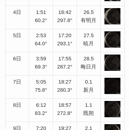
4日
1:51
16:42
26.5
60.2°
297.8°
有明月
5日
2:53
17:20
27.5
64.0°
293.1°
暁月
6日
3:59
17:55
28.5
69.3°
287.2°
晦日月
7日
5:05
18:27
0.1
75.8°
280.3°
新月
8日
6:12
18:57
1.1
83.2°
272.8°
既朔
9日
7:20
19:27
2.1