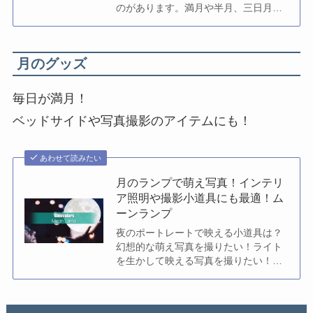
のがあります。満月や半月、三日月や
新月など、月の見える形は様々です。
晴れている日ならば月...
月のグッズ
毎日が満月！
ベッドサイドや写真撮影のアイテムにも！
あわせて読みたい
月のランプで萌え写真！インテリ
ア照明や撮影小道具にも最適！ム
ーンランプ
夜のポートレートで映える小道具は？
幻想的な萌え写真を撮りたい！ライト
を生かして映える写真を撮りたい！ポ
ートレートは色々な撮影小道具を使う
事で一味違う雰囲気に！ちょっとした
小物を生かす事で人物だけの写真を映