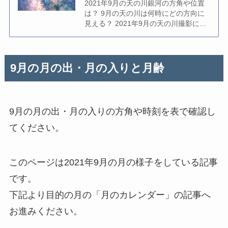
2021年9月の天の川銀河の方角や位置
は？ 9月の天の川は何時にどの方向に
見える？ 2021年9月の天の川撮影に最
適な日時は？ 9月と言えばもう秋で
す。 天の川も季節ととも...
9月の月の出・月の入りと月齢
9月の月の出・月の入りの方角や時刻を表で確認し
てください。
このページは2021年9月の月の様子をしている記事
です。
下記より目的の月の「月のカレンダー」の記事へ
お進みください。