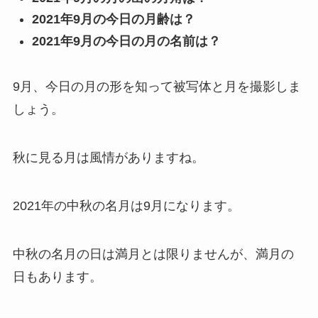
2021年9月の今日の月齢は？
2021年9月の今日の月の名前は？
9月、今日の月の形を知って被写体と月を撮影しま
しょう。
秋に見る月は風情がありますね。
2021年の中秋の名月は9月になります。
中秋の名月の日は満月とは限りませんが、満月の
日もあります。