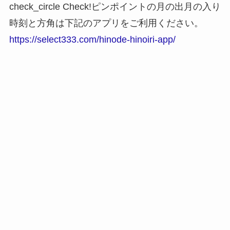
check_circle
Check!
ピンポイントの月の出月の入り
時刻と方角は下記のアプリをご利用ください。
https://select333.com/hinode-hinoiri-app/