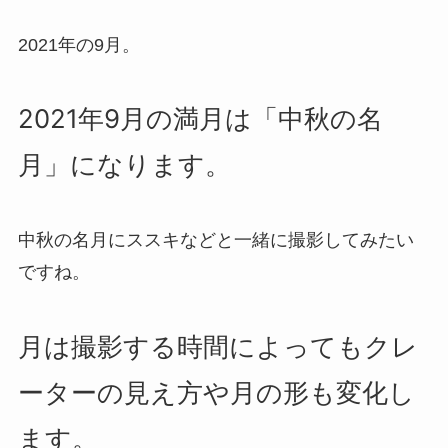
2021年の9月。
2021年9月の満月は「中秋の名
月」になります。
中秋の名月にススキなどと一緒に撮影してみたい
ですね。
月は撮影する時間によってもクレ
ーターの見え方や月の形も変化し
ます。