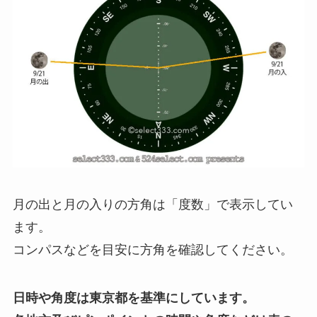
月の出と月の入りの方角は「度数」で表示してい
ます。
コンパスなどを目安に方角を確認してください。
日時や角度は東京都を基準にしています。