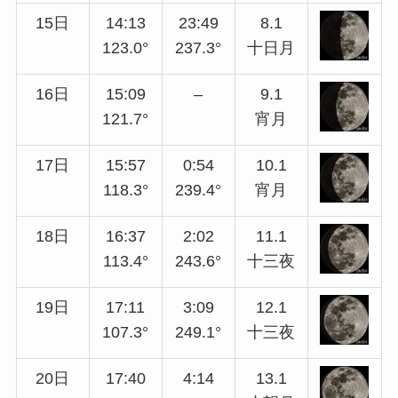
15日
14:13
23:49
8.1
123.0°
237.3°
十日月
16日
15:09
–
9.1
121.7°
宵月
17日
15:57
0:54
10.1
118.3°
239.4°
宵月
18日
16:37
2:02
11.1
113.4°
243.6°
十三夜
19日
17:11
3:09
12.1
107.3°
249.1°
十三夜
20日
17:40
4:14
13.1