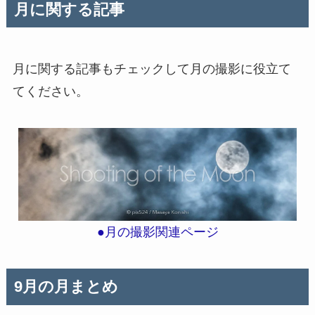
える写真にしたい。様々な小物があり
月に関する記事
ますが、月のランプ(月のライト）を使
う事でひと味もふた味も映える写真に
変化させる事ができます。月のランプ
はインテリアの照明にも使用できます
月に関する記事もチェックして月の撮影に役立て
が、手に持つ事で、素敵な写真にする
事も可能です。
てください。
●月の撮影関連ページ
9月の月まとめ