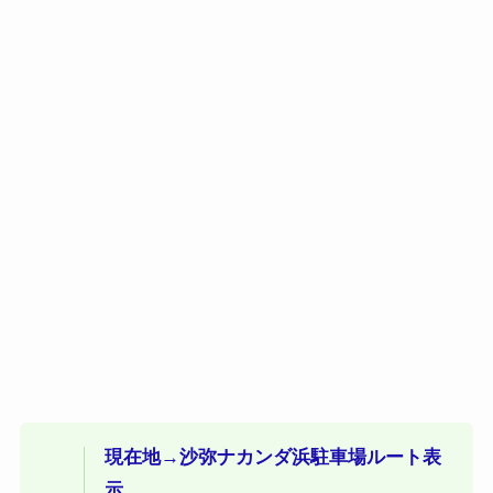
現在地→沙弥ナカンダ浜駐車場ルート表
示