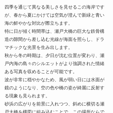
四季を通じて異なる美しさを見せるこの海岸です
が、春から夏にかけては空気が澄んで新緑と青い
海の鮮やかな対比が際立ちます。
特に日が傾く時間帯は、瀬戸大橋の巨大な鉄骨構
造の隙間から差し込む光線が海面を照らし、ドラ
マチックな光景を生み出します。
秋から冬の時期は、夕日が沈む位置が変わり、瀬
戸内海の島々のシルエットがより強調された情緒
ある写真を収めることが可能です。
波が非常に穏やかなため、風が弱い日には水面が
鏡のようになり、空の色や橋の姿が綺麗に反射す
る現象も見られます。
砂浜の広がりを前景に入れつつ、斜めに横切る瀬
戸大橋を構図に組み込むことで、この場所ならで