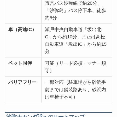
市営バス沙弥線で約20分、
「沙弥島」バス停下車、徒歩
約5分
車（高速IC）
瀬戸中央自動車道「坂出北I
C」から約10分、または高松
自動車道「坂出IC」から約15
分
ペット同伴
可能（リード必須・マナー順
守）
バリアフリー
一部対応（駐車場から砂浜手
前までは舗装路あり、砂浜内
は車椅子不可）
沙弥ナカンダ浜へのルートマップ