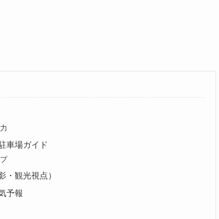
力
駐車場ガイド
プ
影・観光視点）
気予報