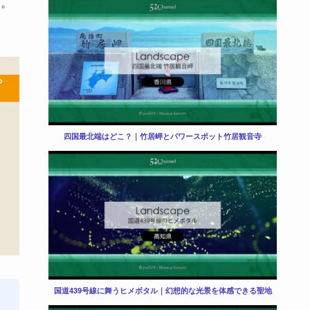
す。
四国最北端はどこ？｜竹居岬とパワースポット竹居観音寺
国道439号線に舞うヒメボタル｜幻想的な光景を体感できる聖地