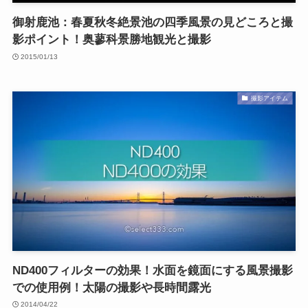
御射鹿池：春夏秋冬絶景池の四季風景の見どころと撮
影ポイント！奥蓼科景勝地観光と撮影
2015/01/13
撮影アイテム
ND400フィルターの効果！水面を鏡面にする風景撮影
での使用例！太陽の撮影や長時間露光
2014/04/22