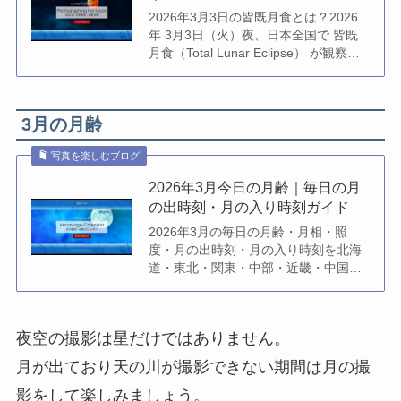
2026年3月3日の皆既月食とは？2026
年 3月3日（火）夜、日本全国で 皆既
月食（Total Lunar Eclipse） が観察で
きます。これは満月が地球の影に入
り、月が赤銅色に変わる特別…
3月の月齢
写真を楽しむブログ
2026年3月今日の月齢｜毎日の月
の出時刻・月の入り時刻ガイド
2026年3月の毎日の月齢・月相・照
度・月の出時刻・月の入り時刻を北海
道・東北・関東・中部・近畿・中国・
四国・九州・沖縄のエリア別にご覧い
ただける月齢カレンダーです…
夜空の撮影は星だけではありません。
月が出ており天の川が撮影できない期間は月の撮
影をして楽しみましょう。