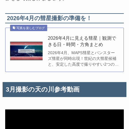
2026年4月の彗星撮影の準備を！
写真を楽しむブログ
2026年4月に見える彗星｜観測で
きる日・時間・方角まとめ
2026年4月、MAPS彗星とパンスター
ズ彗星が同時出現！世紀の大彗星候補
と、安定した高度で撮りやすい2つの彗
星を徹底解説。札幌〜那覇の地域別ス
ケジュール、夜明けの薄明と…
3月撮影の天の川参考動画