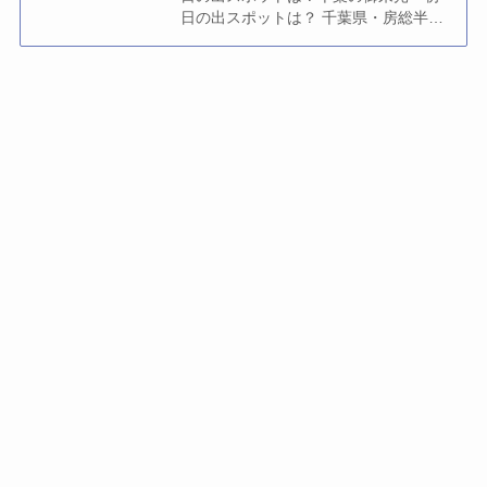
日の出スポットは？ 千葉県・房総半島
は、三方を海に囲まれた「日の出撮影
の聖地」です。都心か...